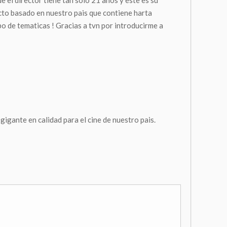
 el director tiene tan solo 21 años y este es su
ecto basado en nuestro pais que contiene harta
po de tematicas ! Gracias a tvn por introducirme a
gigante en calidad para el cine de nuestro pais.