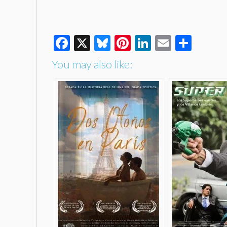
Facebook
X
Bluesky
Pinterest
LinkedIn
Email
Shar
You may also like: