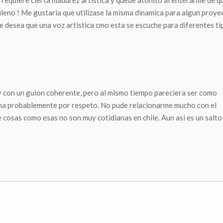
equiere cierta madurez artistica y quede atonito al enterarme de que
ileno ! Me gustaria que utilizase la misma dinamica para algun proy
te desea que una voz artistica cmo esta se escuche para diferentes ti
 con un guion coherente, pero al mismo tiempo pareciera ser como
rama probablemente por respeto. No pude relacionarme mucho con el
cosas como esas no son muy cotidianas en chile. Aun asi es un salto 