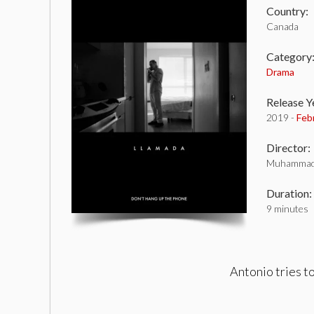
Country:
Canada
Category
Drama
Release Y
2019 -
Feb
Director:
Muhammad 
Duration:
9 minutes
Antonio tries t