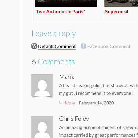
Two Autumns in Paris*
Supermisil
Leave a reply
Default Comment
Facebook Comment
6
Comments
Maria
A heartbreaking film that showcases the
my gut , i recommend it to everyone !
Reply
February 14, 2020
Chris Foley
An amazing accomplishment of sheer cinem
impact carried by great performances f