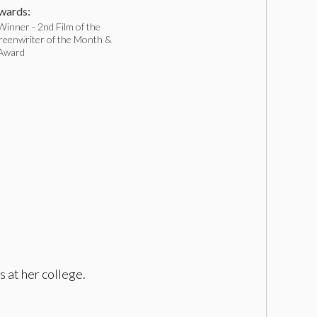
ards:
inner - 2nd Film of the
reenwriter of the Month &
 Award
 at her college.