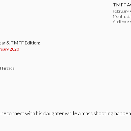
TMFF Aw
February W
Month, Sc
Audience
:
ear & TMFF Edition:
ruary 2020
Pirzada
o reconnect with his daughter while a mass shooting happens