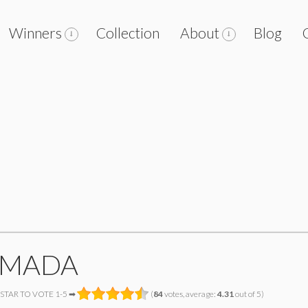
Winners
Collection
About
Blog
AMADA
 STAR TO VOTE 1-5 ➡
(
84
votes, average:
4.31
out of 5)