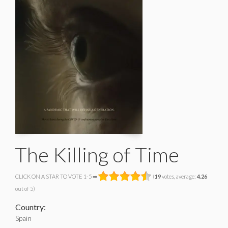
The Killing of Time
CLICK ON A STAR TO VOTE 1-5 ➡
(
19
votes, average:
4.26
out of 5)
Country:
Spain