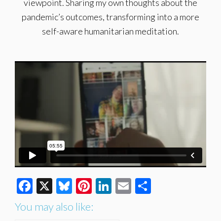
viewpoint. Sharing my own thoughts about the
pandemic’s outcomes, transforming into a more
self-aware humanitarian meditation.
Facebook
X
Bluesky
Pinterest
LinkedIn
Email
Share
You may also like: